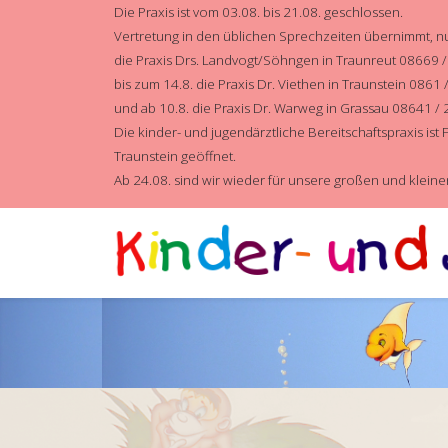
Die Praxis ist vom 03.08. bis 21.08. geschlossen.
Vertretung in den üblichen Sprechzeiten übernimmt, 
die Praxis Drs. Landvogt/Söhngen in Traunreut 08669 
bis zum 14.8. die Praxis Dr. Viethen in Traunstein 0861
und ab 10.8. die Praxis Dr. Warweg in Grassau 08641 /
Die kinder- und jugendärztliche Bereitschaftspraxis is
Traunstein geöffnet.
Ab 24.08. sind wir wieder für unsere großen und kleine